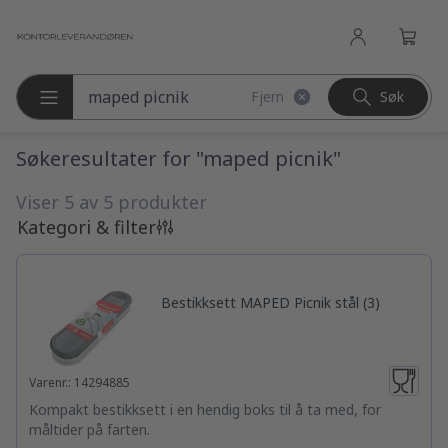
l hovedinnhold
Fjern
Søk
Søk etter produkter
Søkeresultater for "maped picnik"
Viser 5 av 5 produkter
Kategori & filter
Bestikksett MAPED Picnik stål (3)
Varenr.: 14294885
Kompakt bestikksett i en hendig boks til å ta med, for
måltider på farten.