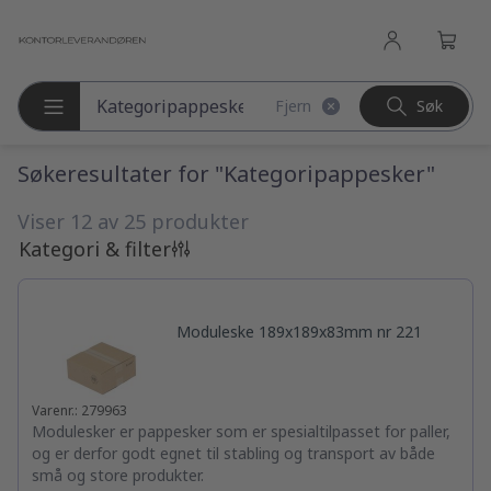
l hovedinnhold
Fjern
Søk
Søk etter produkter
Søkeresultater for "Kategoripappesker"
Viser 12 av 25 produkter
Kategori & filter
Moduleske 189x189x83mm nr 221
Varenr.: 279963
Modulesker er pappesker som er spesialtilpasset for paller,
og er derfor godt egnet til stabling og transport av både
små og store produkter.