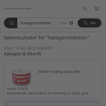
l hovedinnhold
Fjern
Søk
Søk etter produkter
Søkeresultater for "Kategorietiketter"
Viser 12 av 46 produkter
Kategori & filter
Etikett Forsiktig Glass (500)
Varenr.: 213476
Selvklebende varseletikett for merking av skjørt gods