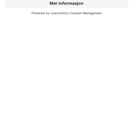
Kontorleverandøren
Kontorleverandøren skal være en
totalleverandør til kontoret med sterk lokal
identitet. Kunden skal oppleve oss som en
solid samarbeidspartner med høy
fagkunnskap, fleksibilitet og servicegrad.
KONTORKATALOGEN