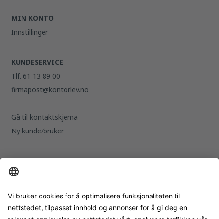
MIN KONTO
Innstillinger
KUNDESERVICE
Tlf. 61 13 89 00
firmapost@kontorlev.no
Gå til kontaktskjema
Ny kunde/bruker
KONTORLEVERANDØREN
Org. nr. 979596200
Damvegen 8,
2827 Hunndalen