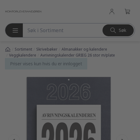
l hovedinnhold
Søk
Søk etter produkter
/
/
/
Sortiment
Skrivebøker
Almanakker og kalendere
/
/
Veggkalendere
Avrivningskalender GRIEG 26 stor m/plate
Priser vises kun hvis du er innlogget
pp over bilder