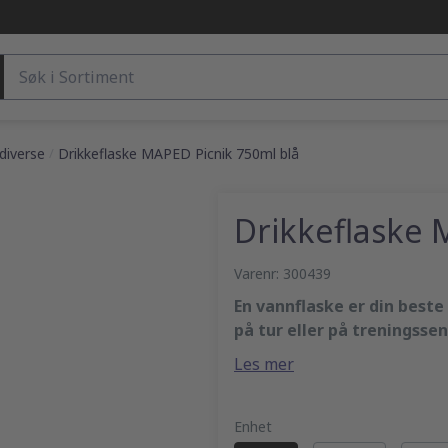
Søk etter produkter
 diverse
/
Drikkeflaske MAPED Picnik 750ml blå
Drikkeflaske 
Varenr: 300439
En vannflaske er din beste
på tur eller på treningssen
Vannflaske som enkelt åpnes
Les mer
seg.
Materiale: BPA-fri plas
Lokket er perfekt lekkasjesi
Volum: 750ml
Enhet