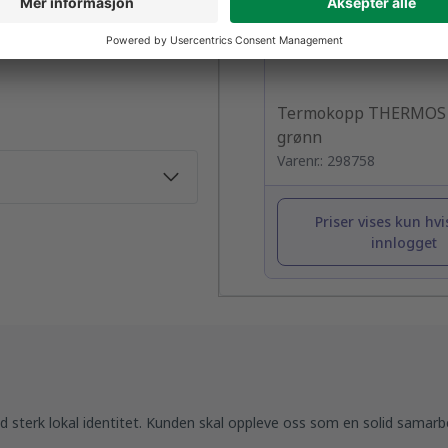
Termokopp THERMOS 
grønn
Varenr.: 298758
Priser vises kun hvi
innlogget
d sterk lokal identitet. Kunden skal oppleve oss som en solid samarb