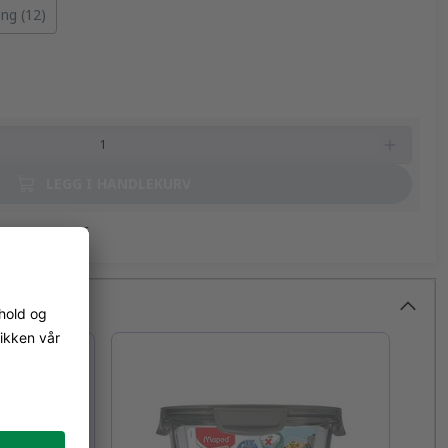
med ønsket drikke eller for å rengjøre den.
ng (12)
n.
LEGG I HANDLEKURV
ger 14.08.2026