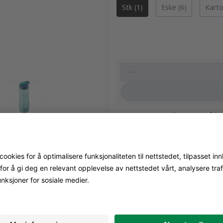
skrus av for å fylle flasken 
Stk (1)
Eske (6)
Karto
Flasken tåler oppvaskmaski
Restnotert:
forventet på la
RELATERTE PRODUKTER
drering på jobb,
Hopp over listen
raktisk størrelse å
orseglingen og kan
ler for å rengjøre den.