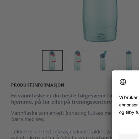
PRODUKTINFORMASJON
En vannflaske er din beste følgesvenn for daglig hy
hjemme, på tur eller på treningssenteret.
Vannflaske som enkelt åpnes og lukkes med én hånd. P
bære med seg.
Lokket er perfekt lekkasjesikkert takket være silikonf
enkelt skrus av for å fylle flasken med ønsket drikke el