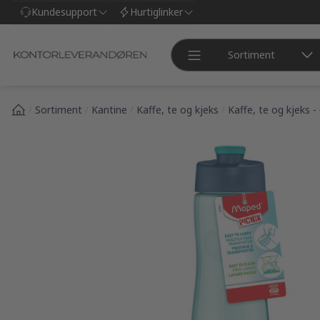
l hovedinnhold
Kundesupport
Hurtiglinker
Sortiment
/
Sortiment
/
Kantine
/
Kaffe, te og kjeks
/
Kaffe, te og kjeks -
pp over bilder