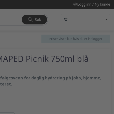
Logg inn / Ny kunde
Søk
Priser vises kun hvis du er innlogget
MAPED Picnik 750ml blå
 følgesvenn for daglig hydrering på jobb, hjemme,
teret.
 og lukkes med én hånd. Praktisk størrelse å bære med
t
kkert takket være silikonforseglingen og kan enkelt