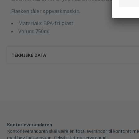
Flasken tåler oppvaskmaskin.
Materiale: BPA-fri plast
Volum: 750ml
TEKNISKE DATA
Kontorleverandøren
Kontorleverandøren skal være en totalleverandør til kontoret me
med høy fagkunnskap, fleksibilitet og servicegrad.