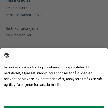
KUNDESERVICE
Tlf. 61 13 89 00
firmapost@kontorlev.no
Gå til kontaktskjema
Ny kunde/bruker
KONTORLEVERANDØREN
Org. nr. 979596200
Damvegen 8,
2827 Hunndalen
Om oss
FØLG OSS
Facebook