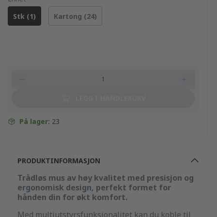
med syv programerbare knapper kan du enkelt
Antall knapper: 7stk.
Stk (1)
Kartong (24)
gjøre musen mer personlig.
Laget med 60% resirkulert plast for mer
bærekraftig bruk.
LEGG I HANDLEKURV
På lager:
23
PRODUKTINFORMASJON
Trådløs mus av høy kvalitet med presisjon og
ergonomisk design, perfekt formet for
hånden din for økt komfort.
Med multiutstyrsfunksjonalitet kan du koble til