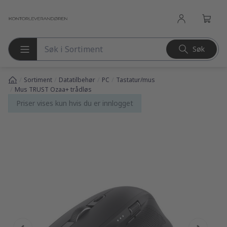
l hovedinnhold
Søk
Søk etter produkter
/
/
/
/
Sortiment
Datatilbehør
PC
Tastatur/mus
/
Mus TRUST Ozaa+ trådløs
Priser vises kun hvis du er innlogget
pp over bilder