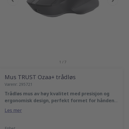
1 / 7
Mus TRUST Ozaa+ trådløs
Varenr: 295721
Trådløs mus av høy kvalitet med presisjon og
ergonomisk design, perfekt formet for hånden
din for økt komfort.
Med multiutstyrsfunksjonalitet kan du koble til
Les mer
opptil tre enheter samtidig via en USB 2.4GHz-
mottaker eller 2x Bluetooth.
Trådløs og multiutstyrfunksonalitet
Sensoren gjør den funksjonell på alle overflater og
Tilkoblingsmuligheter: USB og Bluetooth
Enhet